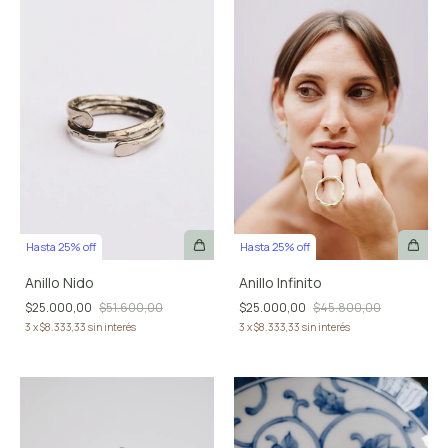
Hasta 25% off
Hasta 25% off
Anillo Nido
Anillo Infinito
$25.000,00
$51.600,00
$25.000,00
$45.800,00
3
x
$8.333,33
sin interés
3
x
$8.333,33
sin interés