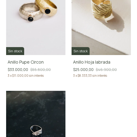
Sin stock
Sin stock
Anillo Pupe Circon
Anillo Hoja labrada
$33.000,00
$55.800,00
$25.000,00
$46.900,00
3
x
$11.000,00
sin interés
3
x
$8.333,33
sin interés