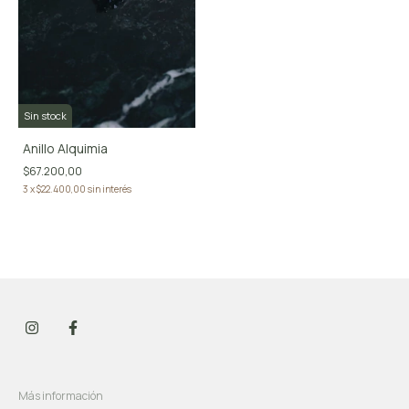
Sin stock
Anillo Alquimia
$67.200,00
3
x
$22.400,00
sin interés
Más información