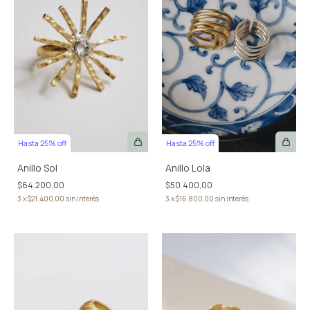
Hasta 25% off
Hasta 25% off
Anillo Sol
Anillo Lola
$64.200,00
$50.400,00
3
x
$21.400,00
sin interés
3
x
$16.800,00
sin interés