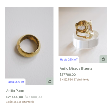
Hasta 25% off
Anillo Mirada Eterna
$67.700,00
3
x
$22.566,67
sin interés
Hasta 25% off
Anillo Pupe
$25.000,00
$45.800,00
3
x
$8.333,33
sin interés