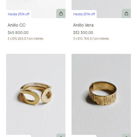
Hasta 25% off
Hasta 25% off
Anillo Vera
Anillo CC
$32.300,00
$45.800,00
3
x
$10.766,67
sin interés
3
x
$15.266,67
sin interés