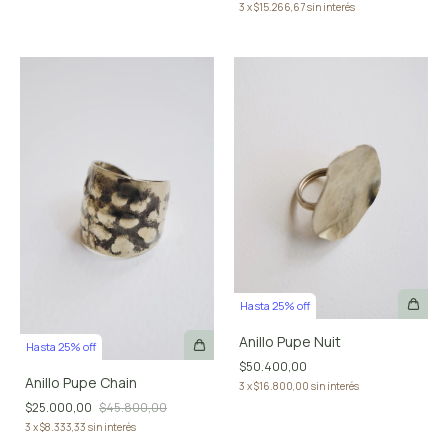
3
x
$15.266,67
sin interés
Hasta 25% off
Anillo Pupe Nuit
Hasta 25% off
$50.400,00
Anillo Pupe Chain
3
x
$16.800,00
sin interés
$25.000,00
$45.800,00
3
x
$8.333,33
sin interés