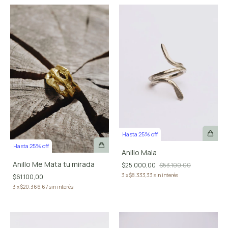
Hasta 25% off
Hasta 25% off
Anillo Mala
Anillo Me Mata tu mirada
$25.000,00
$53.100,00
3
x
$8.333,33
sin interés
$61.100,00
3
x
$20.366,67
sin interés