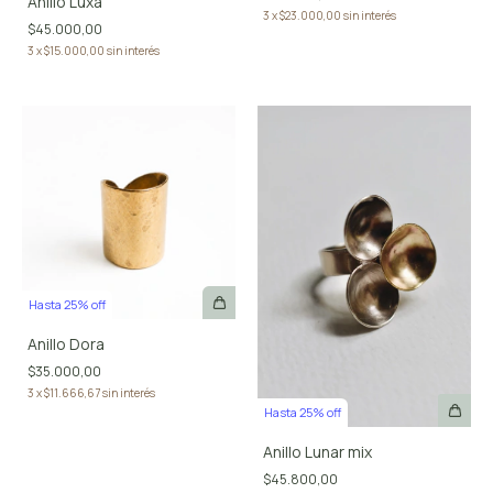
Anillo Luxa
3
x
$23.000,00
sin interés
$45.000,00
3
x
$15.000,00
sin interés
Hasta 25% off
Anillo Dora
$35.000,00
3
x
$11.666,67
sin interés
Hasta 25% off
Anillo Lunar mix
$45.800,00