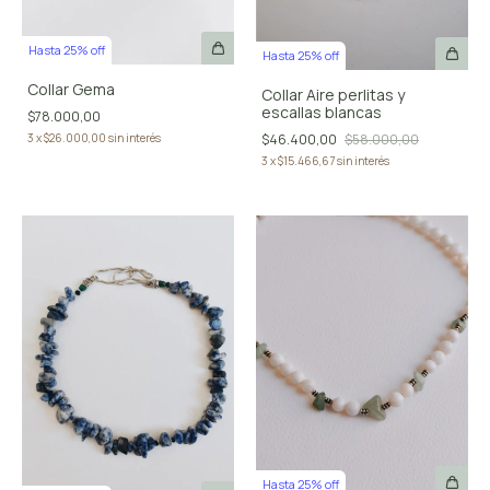
Hasta 25% off
Hasta 25% off
Collar Gema
Collar Aire perlitas y
escallas blancas
$78.000,00
3
x
$26.000,00
sin interés
$46.400,00
$58.000,00
3
x
$15.466,67
sin interés
Hasta 25% off