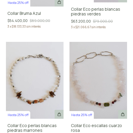
Hasta 25% off
Collar Eco perlas blancas
Collar Bruma Azul
piedras verdes
$54.400,00
$89.000,00
$63.200,00
$79.000,00
3
x
$18.133,33
sin interés
3
x
$21.066,67
sin interés
Hasta 25% off
Hasta 25% off
Collar Eco perlas blancas
Collar Eco escallas cuarzo
piedras marrones
rosa