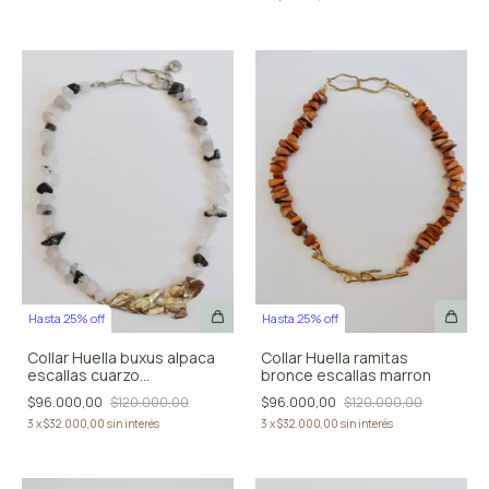
Hasta 25% off
Hasta 25% off
Collar Huella buxus alpaca
Collar Huella ramitas
escallas cuarzo
bronce escallas marron
turmalinado
$96.000,00
$120.000,00
$96.000,00
$120.000,00
3
x
$32.000,00
sin interés
3
x
$32.000,00
sin interés