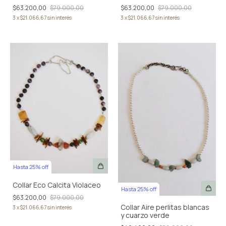
$63.200,00
$79.000,00
$63.200,00
$79.000,00
3
x
$21.066,67
sin interés
3
x
$21.066,67
sin interés
Hasta 25% off
Collar Eco Calcita Violaceo
Hasta 25% off
$63.200,00
$79.000,00
Collar Aire perlitas blancas
3
x
$21.066,67
sin interés
y cuarzo verde