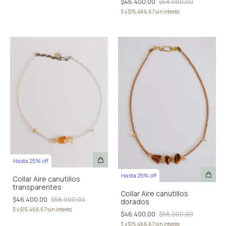
$46.400,00
$58.000,00
3
x
$15.466,67
sin interés
Hasta 25% off
Hasta 25% off
Collar Aire canutillos
transparentes
Collar Aire canutillos
$46.400,00
$58.000,00
dorados
3
x
$15.466,67
sin interés
$46.400,00
$58.000,00
3
x
$15.466,67
sin interés