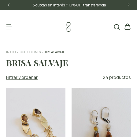
3 cuotas sin interés // 10% OFF transferencia
INICIO
/
COLECCIONES
/
BRISA SALVAJE
BRISA SALVAJE
Filtrar y ordenar
24 productos