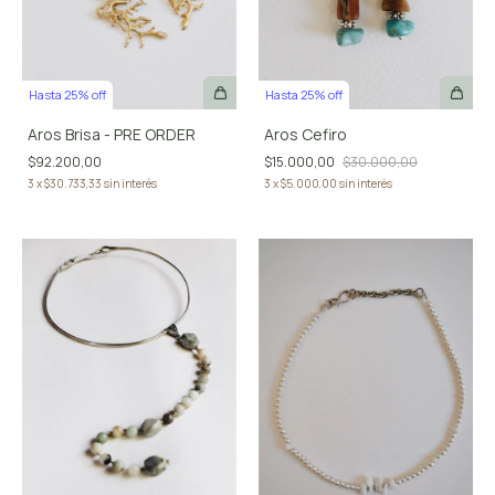
Hasta 25% off
Hasta 25% off
Aros Brisa - PRE ORDER
Aros Cefiro
$92.200,00
$15.000,00
$30.000,00
3
x
$30.733,33
sin interés
3
x
$5.000,00
sin interés