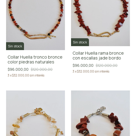
Sin stock
Sin stock
Collar Huella rama bronce
Collar Huella tronco bronce
con escallas jade bordo
color piedras naturales
$96.000,00
$120.000,00
$96.000,00
$120.000,00
3
x
$32.000,00
sin interés
3
x
$32.000,00
sin interés