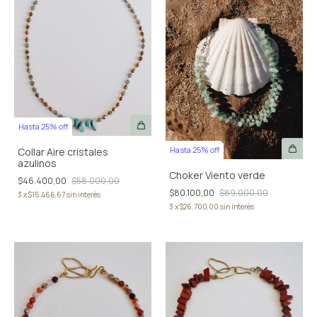
Hasta 25% off
Hasta 25% off
Collar Aire cristales
azulinos
Choker Viento verde
$46.400,00
$58.000,00
$80.100,00
$89.000,00
3
x
$15.466,67
sin interés
3
x
$26.700,00
sin interés