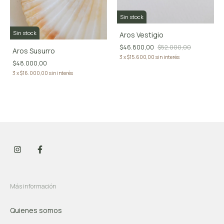
Sin stock
Sin stock
Aros Vestigio
$46.800,00
$52.000,00
Aros Susurro
3
x
$15.600,00
sin interés
$48.000,00
3
x
$16.000,00
sin interés
Más información
Quienes somos