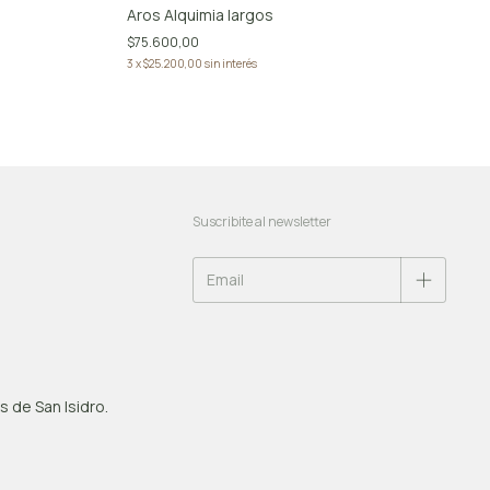
Aros Alquimia largos
$75.600,00
3
x
$25.200,00
sin interés
Suscribite al newsletter
 de San Isidro.