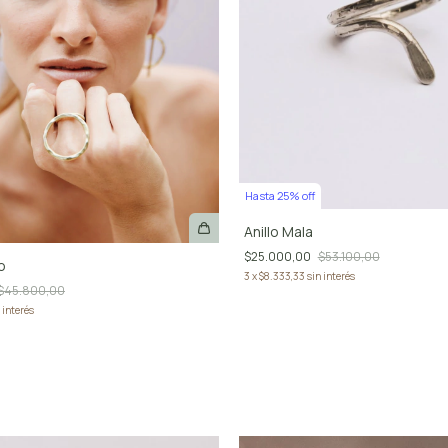
Hasta 25% off
Anillo Mala
$25.000,00
$53.100,00
to
3
x
$8.333,33
sin interés
$45.800,00
 interés