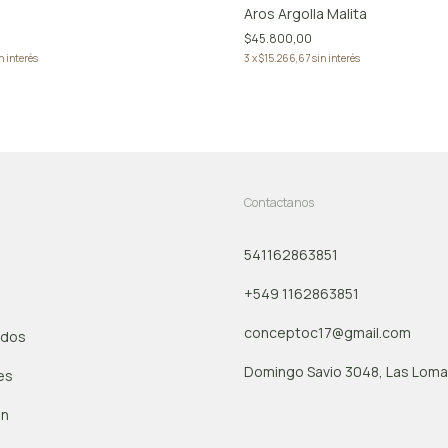
Aros Argolla Malita
$45.800,00
n interés
3
x
$15.266,67
sin interés
Contactanos
541162863851
+549 1162863851
conceptoc17@gmail.com
ados
Domingo Savio 3048, Las Lomas
es
ón