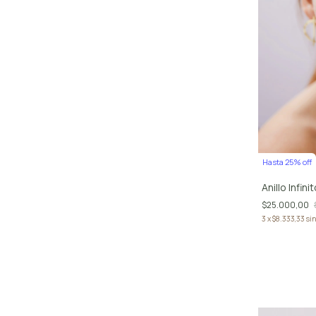
Hasta 25% off
Sin stock
Anillo Infini
Anillo Alquimia
$25.000,00
$67.200,00
3
x
$8.333,33
sin
3
x
$22.400,00
sin interés