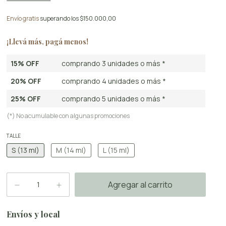
Envío gratis
superando los
$150.000,00
¡Llevá más, pagá menos!
15% OFF
comprando 3 unidades o más *
20% OFF
comprando 4 unidades o más *
25% OFF
comprando 5 unidades o más *
(*) No acumulable con algunas promociones
TALLE
S (13 ml)
M (14 ml)
L (15 ml)
Envíos y local