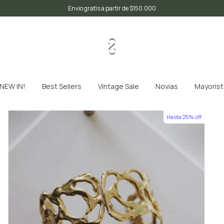
3 cuotas sin interés // 10% OFF transferencia
NEW IN!
Best Sellers
Vintage Sale
Novias
Mayorist
Hasta 25% off