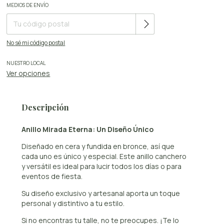
Cambiar CP
MEDIOS DE ENVÍO
Entregas para el CP:
No sé mi código postal
NUESTRO LOCAL
Ver opciones
Descripción
Anillo Mirada Eterna: Un Diseño Único
Diseñado en cera y fundida en bronce, así que
cada uno es único y especial. Este anillo canchero
y versátil es ideal para lucir todos los días o para
eventos de fiesta.
Su diseño exclusivo y artesanal aporta un toque
personal y distintivo a tu estilo.
Si no encontras tu talle, no te preocupes. ¡Te lo