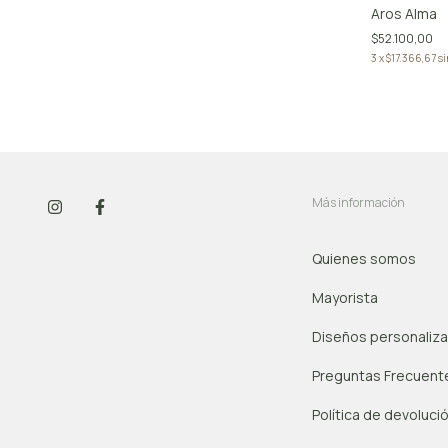
Aros Alma
$52.100,00
3
x
$17.366,67
si
Más información
Quienes somos
Mayorista
Diseños personaliz
Preguntas Frecuent
Política de devoluci