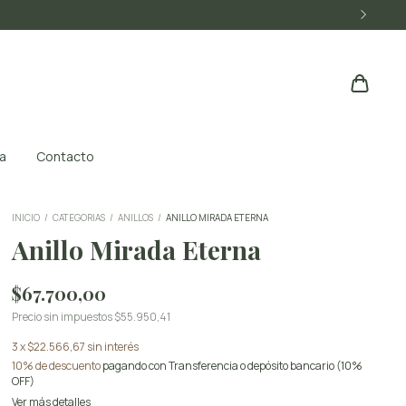
a
Contacto
INICIO
/
CATEGORIAS
/
ANILLOS
/
ANILLO MIRADA ETERNA
Anillo Mirada Eterna
$67.700,00
Precio sin impuestos
$55.950,41
3
x
$22.566,67
sin interés
10% de descuento
pagando con Transferencia o depósito bancario (10%
OFF)
Ver más detalles