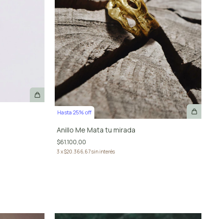
Hasta 25% off
Anillo Me Mata tu mirada
$61.100,00
3
x
$20.366,67
sin interés