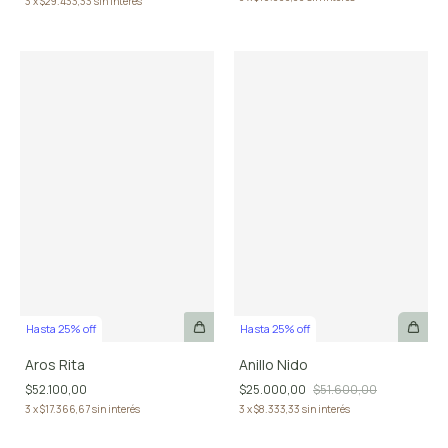
3
x
$29.433,33
sin interés
Hasta 25% off
Hasta 25% off
Aros Rita
Anillo Nido
$52.100,00
$25.000,00
$51.600,00
3
x
$17.366,67
sin interés
3
x
$8.333,33
sin interés