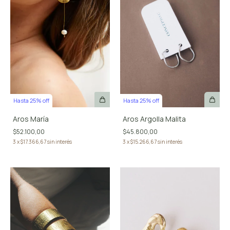
Hasta 25% off
Hasta 25% off
Aros María
Aros Argolla Malita
$52.100,00
$45.800,00
3
x
$17.366,67
sin interés
3
x
$15.266,67
sin interés