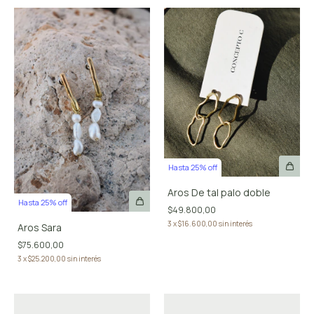
Hasta 25% off
Aros De tal palo doble
Hasta 25% off
$49.800,00
3
x
$16.600,00
sin interés
Aros Sara
$75.600,00
3
x
$25.200,00
sin interés