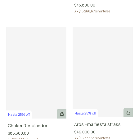
$45.800,00
3
x
$15.266,67
sin interés
Hasta 25% off
Hasta 25% off
Aros Ema fiesta strass
Choker Resplandor
$49.000,00
$88.300,00
3
x
$16.333,33
sin interés