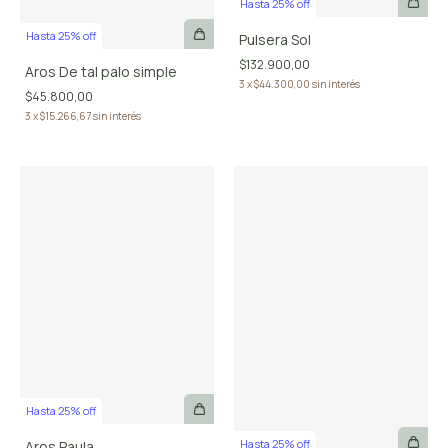
Hasta 25% off
Hasta 25% off
Pulsera Sol
$132.900,00
Aros De tal palo simple
3
x
$44.300,00
sin interés
$45.800,00
3
x
$15.266,67
sin interés
Hasta 25% off
Hasta 25% off
Aros Paula