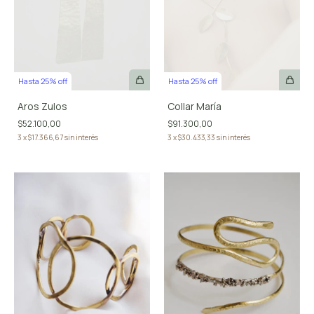
Hasta 25% off
Hasta 25% off
Aros Zulos
Collar María
$52.100,00
$91.300,00
3
x
$17.366,67
sin interés
3
x
$30.433,33
sin interés