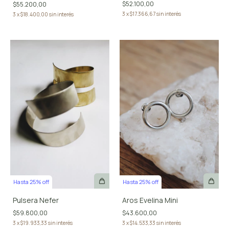
$52.100,00
$55.200,00
3
x
$17.366,67
sin interés
3
x
$18.400,00
sin interés
Hasta 25% off
Hasta 25% off
Pulsera Nefer
Aros Evelina Mini
$59.800,00
$43.600,00
3
x
$19.933,33
sin interés
3
x
$14.533,33
sin interés