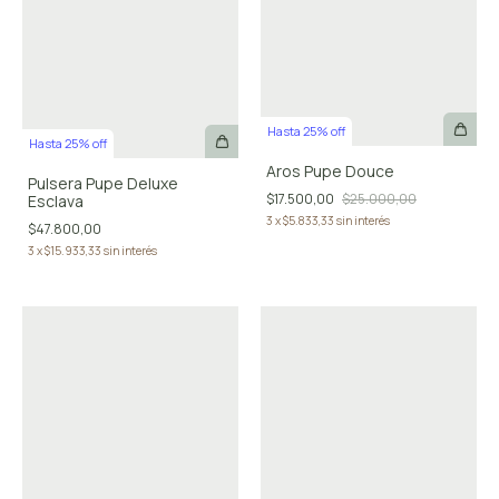
Hasta 25% off
Hasta 25% off
Aros Pupe Douce
Pulsera Pupe Deluxe
$17.500,00
$25.000,00
Esclava
3
x
$5.833,33
sin interés
$47.800,00
3
x
$15.933,33
sin interés