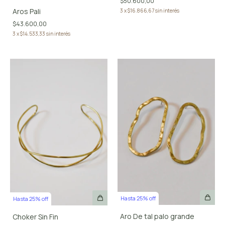
$50.600,00
Aros Pali
3
x
$16.866,67
sin interés
$43.600,00
3
x
$14.533,33
sin interés
Hasta 25% off
Hasta 25% off
Aro De tal palo grande
Choker Sin Fin