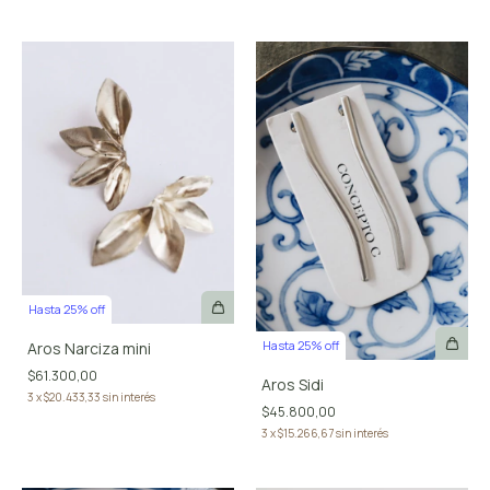
Hasta 25% off
Hasta 25% off
Aros Narciza mini
$61.300,00
Aros Sidi
3
x
$20.433,33
sin interés
$45.800,00
3
x
$15.266,67
sin interés