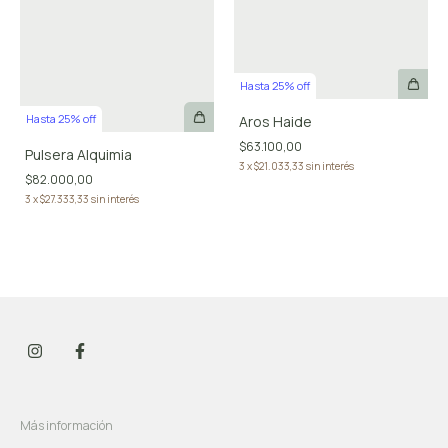
Hasta 25% off
Hasta 25% off
Aros Haide
$63.100,00
Pulsera Alquimia
3
x
$21.033,33
sin interés
$82.000,00
3
x
$27.333,33
sin interés
Más información