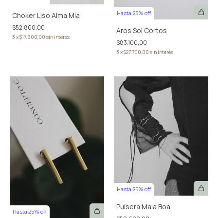
Hasta 25% off
Choker Liso Alma Mía
$52.800,00
Aros Sol Cortos
3
x
$17.600,00
sin interés
$83.100,00
3
x
$27.700,00
sin interés
Hasta 25% off
Pulsera Mala Boa
Hasta 25% off