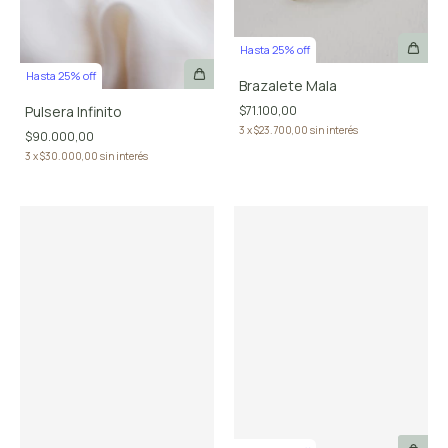
Hasta 25% off
Hasta 25% off
Brazalete Mala
Pulsera Infinito
$71.100,00
3
x
$23.700,00
sin interés
$90.000,00
3
x
$30.000,00
sin interés