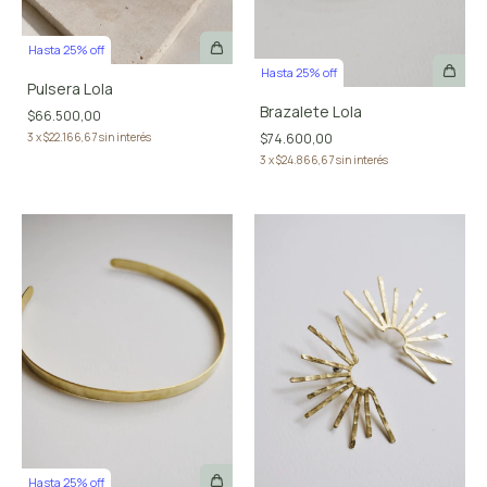
Hasta 25% off
Hasta 25% off
Pulsera Lola
Brazalete Lola
$66.500,00
3
x
$22.166,67
sin interés
$74.600,00
3
x
$24.866,67
sin interés
Hasta 25% off