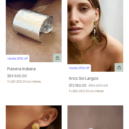
Hasta 25% off
Hasta 25% off
Pulsera Indiana
$63.600,00
Aros Sol Largos
3
x
$21.200,00
sin interés
$72.180,00
$80.200,00
3
x
$24.060,00
sin interés