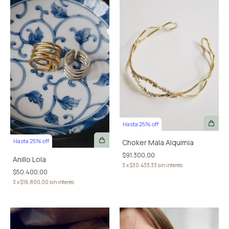
Hasta 25% off
Hasta 25% off
Choker Mala Alquimia
$91.300,00
Anillo Lola
3
x
$30.433,33
sin interés
$50.400,00
3
x
$16.800,00
sin interés