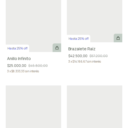
Hasta 25% off
Brazalete Raíz
Hasta 25% off
$42.500,00
$57.200,00
Anillo Infinito
3
x
$14.166,67
sin interés
$25.000,00
$45.800,00
3
x
$8.333,33
sin interés