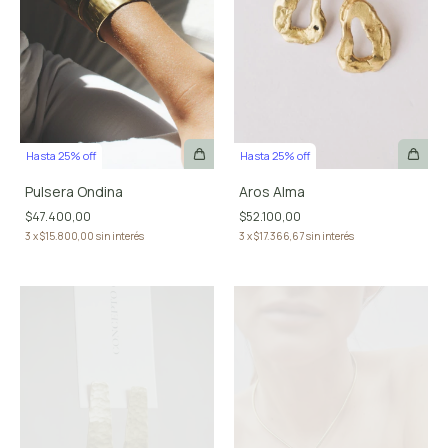
Hasta 25% off
Hasta 25% off
Pulsera Ondina
Aros Alma
$47.400,00
$52.100,00
3
x
$15.800,00
sin interés
3
x
$17.366,67
sin interés