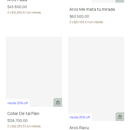
$45.800,00
Aros Me mata tu mirada
3
x
$15.266,67
sin interés
$60.500,00
3
x
$20.166,67
sin interés
Hasta 25% off
Collar De tal Palo
Hasta 25% off
$126.700,00
3
x
$42.233,33
sin interés
Aros Racu