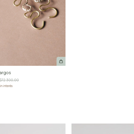
Largos
$72.300,00
in interés