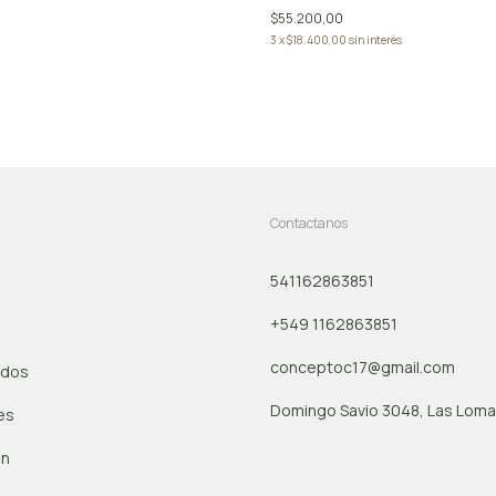
$55.200,00
3
x
$18.400,00
sin interés
Contactanos
541162863851
+549 1162863851
conceptoc17@gmail.com
ados
Domingo Savio 3048, Las Lomas
es
ón