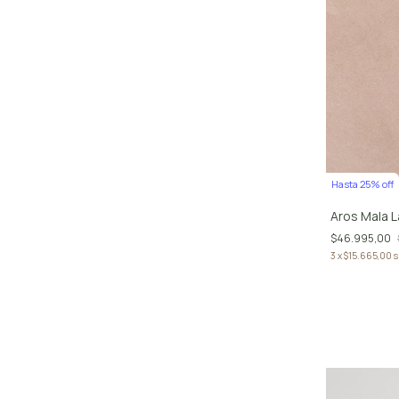
Hasta 25% off
Aros Mala 
$46.995,00
3
x
$15.665,00
s