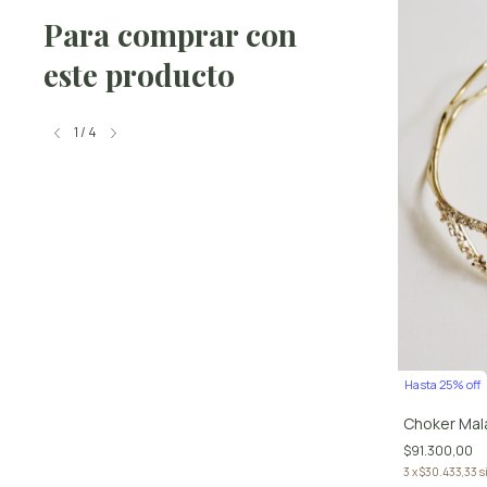
Para comprar con
este producto
1
/
4
Hasta 25% off
Hasta 25% off
Pulsera Mala Boa
Choker Mala
$50.600,00
3
x
$16.866,67
sin interés
$91.300,00
3
x
$30.433,33
s