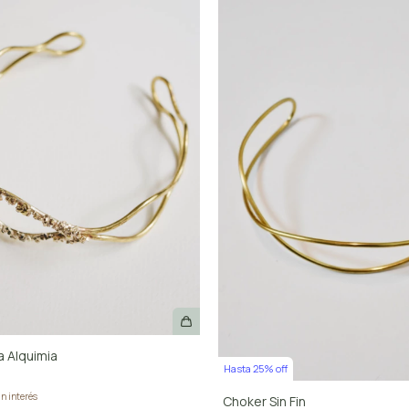
 Alquimia
Hasta 25% off
in interés
Choker Sin Fin