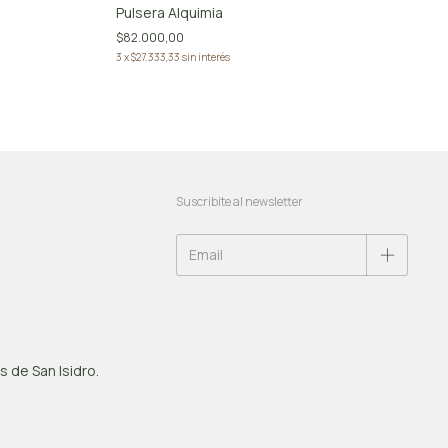
Pulsera Alquimia
$82.000,00
3
x
$27.333,33
sin interés
Suscribite al newsletter
 de San Isidro.