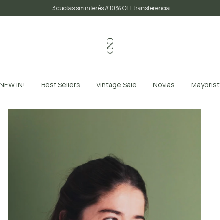
3 cuotas sin interés // 10% OFF transferencia
NEW IN!
Best Sellers
Vintage Sale
Novias
Mayorist