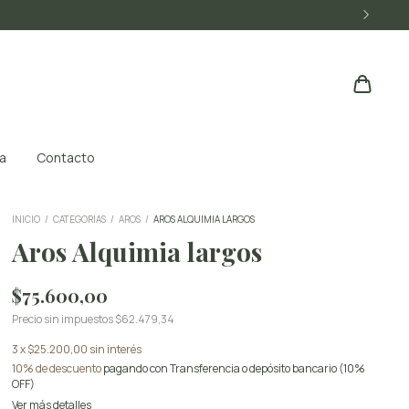
a
Contacto
INICIO
/
CATEGORIAS
/
AROS
/
AROS ALQUIMIA LARGOS
Aros Alquimia largos
$75.600,00
Precio sin impuestos
$62.479,34
3
x
$25.200,00
sin interés
10% de descuento
pagando con Transferencia o depósito bancario (10%
OFF)
Ver más detalles