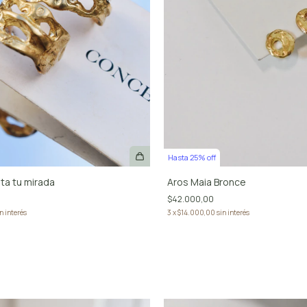
Hasta 25% off
ta tu mirada
Aros Maia Bronce
$42.000,00
n interés
3
x
$14.000,00
sin interés