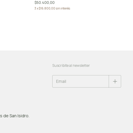
$50.400,00
3
x
$16.800,00
sin interés
Suscribite al newsletter
 de San Isidro.