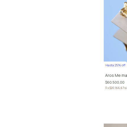
Hasta 25% off
Aros Me ma
$60.500,00
3
x
$20.166,67
si