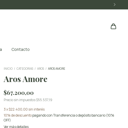
a
Contacto
INICIO
/
CATEGORIAS
/
AROS
/
AROS AMORE
Aros Amore
$67.200,00
Precio sin impuestos
$55.537,19
3
x
$22.400,00
sin interés
10% de descuento
pagando con Transferencia o depósito bancario (10%
OFF)
Ver más detalles