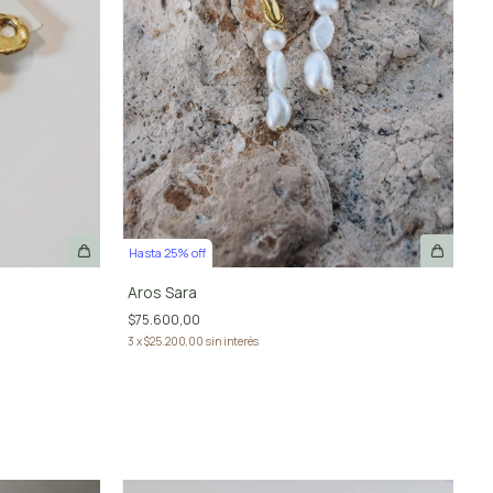
Hasta 25% off
Aros Sara
$75.600,00
3
x
$25.200,00
sin interés