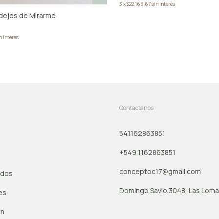
3
x
$22.166,67
sin interés
 dejes de Mirarme
n interés
Contactanos
541162863851
+549 1162863851
conceptoc17@gmail.com
ados
Domingo Savio 3048, Las Lomas
es
ón