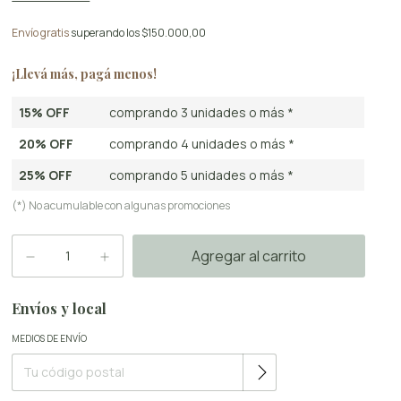
Envío gratis
superando los
$150.000,00
¡Llevá más, pagá menos!
15% OFF
comprando 3 unidades o más *
20% OFF
comprando 4 unidades o más *
25% OFF
comprando 5 unidades o más *
(*) No acumulable con algunas promociones
Envíos y local
Cambiar CP
MEDIOS DE ENVÍO
Entregas para el CP: