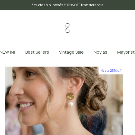
3 cuotas sin interés // 10% OFF transferencia
NEW IN!
Best Sellers
Vintage Sale
Novias
Mayorist
Hasta 25% off