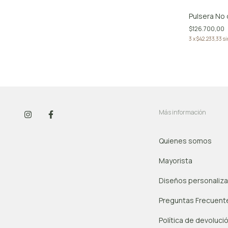
Pulsera No
$126.700,00
3
x
$42.233,33
si
Más información
Quienes somos
Mayorista
Diseños personaliz
Preguntas Frecuent
Política de devoluci