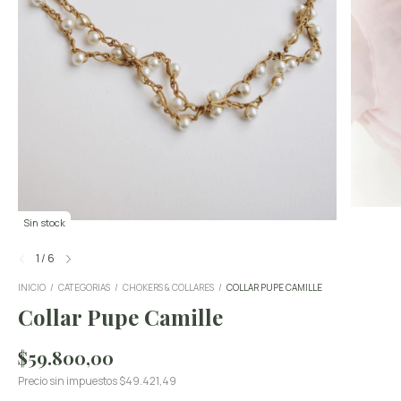
Sin stock
1
/
6
INICIO
/
CATEGORIAS
/
CHOKERS & COLLARES
/
COLLAR PUPE CAMILLE
Collar Pupe Camille
$59.800,00
Precio sin impuestos
$49.421,49