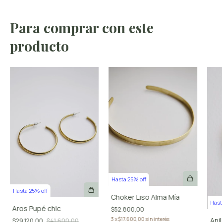
Para comprar con este
producto
Hasta 25% off
Hasta 25% off
Choker Liso Alma Mía
Hast
Aros Pupé chic
$52.800,00
Ani
3
x
$17.600,00
sin interés
$29.120,00
$41.600,00