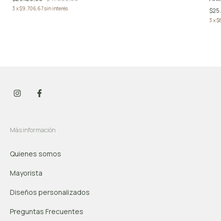
3
x
$9.706,67
sin interés
$25
3
x
$
Más información
Quienes somos
Mayorista
Diseños personalizados
Preguntas Frecuentes