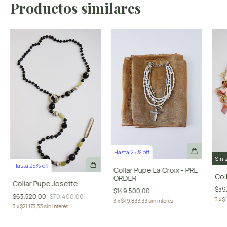
Productos similares
Hasta 25% off
Sin 
Hasta 25% off
Collar Pupe La Croix - PRE
Col
ORDER
Collar Pupe Josette
$59
$149.500,00
$63.520,00
$79.400,00
3
x
$
3
x
$49.833,33
sin interés
3
x
$21.173,33
sin interés