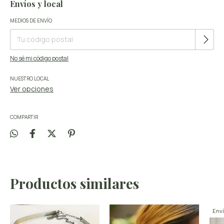
Envíos y local
Cambiar CP
MEDIOS DE ENVÍO
Entregas para el CP:
No sé mi código postal
NUESTRO LOCAL
Ver opciones
COMPARTIR
Productos similares
Enví