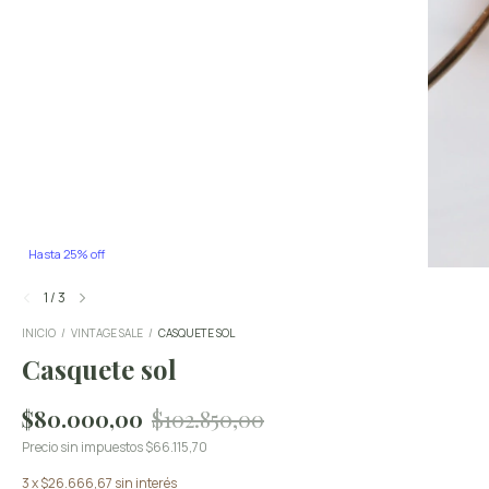
Hasta 25% off
1
/
3
INICIO
/
VINTAGE SALE
/
CASQUETE SOL
Casquete sol
$80.000,00
$102.850,00
Precio sin impuestos
$66.115,70
3
x
$26.666,67
sin interés